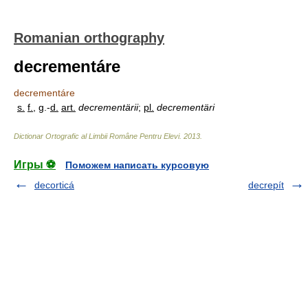
Romanian orthography
decrementáre
decrementáre
s.
f.
, g.-
d.
art.
decrementärii
;
pl.
decrementäri
Dictionar Ortografic al Limbii Române Pentru Elevi
.
2013
.
Игры ⚽
Поможем написать курсовую
decorticá
decrepít