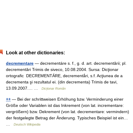
Look at other dictionaries:
decrementare
— decrementáre s. f., g. d. art. decrementării; pl.
decrementări Trimis de siveco, 10.08.2004. Sursa: Dicţionar
ortografic DECREMENTÁRE, decrementắri, s.f. Acţiunea de a
decrementa şi rezultatul ei. (din decrementa) Trimis de tavi,
13.09.2007.… …
Dicționar Român
++
— Bei der schrittweisen Erhöhung bzw. Verminderung einer
Größe oder Variablen ist das Inkrement (von lat. incrementare:
vergrößern) bzw. Dekrement (von lat. decrementare: vermindern)
der festgelegte Betrag der Änderung. Typisches Beispiel ist ein…
…
Deutsch Wikipedia