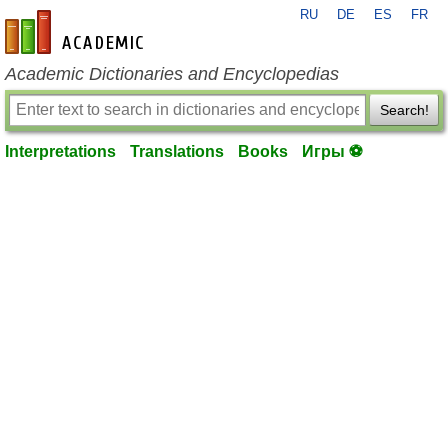
RU
DE
ES
FR
en-academic.com
Academic Dictionaries and Encyclopedias
Search!
Interpretations
Translations
Books
Игры ⚽